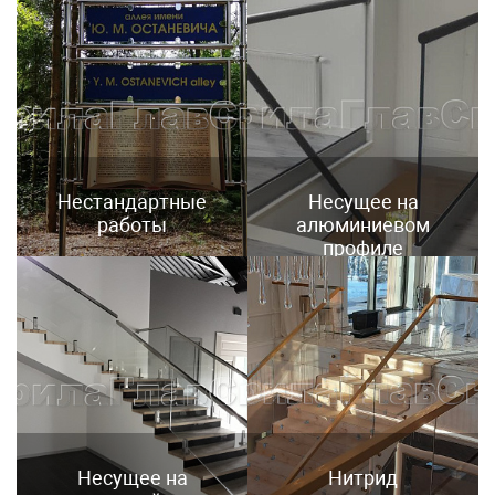
Нестандартные
Несущее на
работы
алюминиевом
профиле
Несущее на
Нитрид