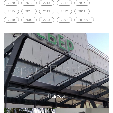
2020
2019
2018
2017
2016
2015
2014
2013
2012
2011
2010
2009
2008
2007
до 2007
Навесы